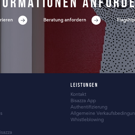
formationen anford
rieren
Beratung anfordern
Flagship
LEISTUNGEN
Kontakt
Bisazza App
Authentifizierung
es
Allgemeine Verkaufsbedingu
Whistleblowing
isazza