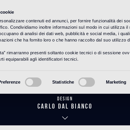
 cookie
rsonalizzare contenuti ed annunci, per fornire funzionalità dei so
ffico. Condividiamo inoltre informazioni sul modo in cui utilizza il 
HOME
PRODUKTE
MARMOSAICO
I MARMI
 occupano di analisi dei dati web, pubblicità e social media, i qual
azioni che ha fornito loro o che hanno raccolto dal suo utilizzo d
uta” rimarranno presenti soltanto cookie tecnici o di sessione ov
rigio Bardigl
ti equiparabili agli identificatori tecnici.
Preferenze
Statistiche
Marketing
Design
carlo dal bianco