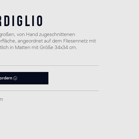
rdiglio
großen, von Hand zugeschnittenen
fläche, angeordnet auf dem Fliesennetz mit
tlich in Matten mit Größe 34x34 cm.
fordern
mm