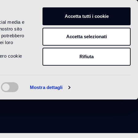
IT
Accetta tutti i cookie
cial media e
nostro sito
i potrebbero
Accetta selezionati
ei loro
vero cookie
Rifiuta
io
Mostra dettagli