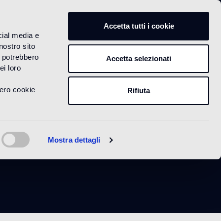
IT
Accetta tutti i cookie
cial media e
nostro sito
i potrebbero
Accetta selezionati
ei loro
vero cookie
Rifiuta
Mostra dettagli