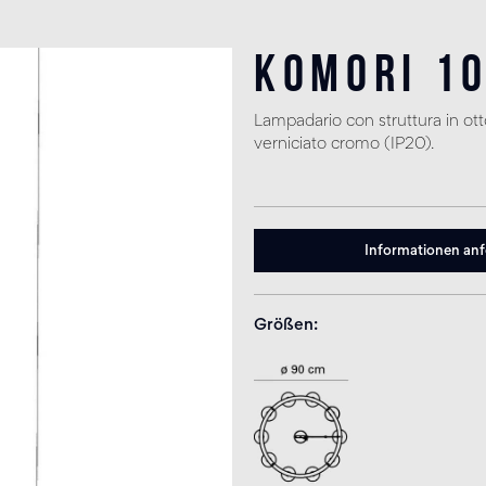
Komori 1
Lampadario con struttura in ot
verniciato cromo (IP20).
Informationen an
Größen