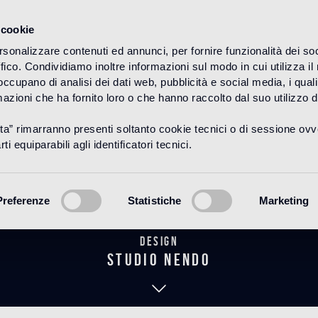
 cookie
rsonalizzare contenuti ed annunci, per fornire funzionalità dei so
ffico. Condividiamo inoltre informazioni sul modo in cui utilizza il 
HOME
PRODUKTE
BAGNO
THE NENDO COLLECTION
 occupano di analisi dei dati web, pubblicità e social media, i qual
azioni che ha fornito loro o che hanno raccolto dal suo utilizzo d
uta” rimarranno presenti soltanto cookie tecnici o di sessione ov
Komori 10
ti equiparabili agli identificatori tecnici.
Preferenze
Statistiche
Marketing
Design
studio nendo