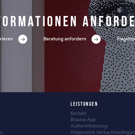
formationen anford
rieren
Beratung anfordern
Flagship
LEISTUNGEN
Kontakt
Bisazza App
Authentifizierung
es
Allgemeine Verkaufsbedingu