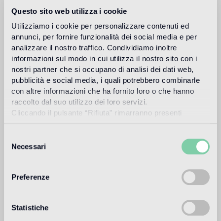
Questo sito web utilizza i cookie
ULTRA hat eine spezielle Formel zum Verkleben von
Mosaik BISAZZA auf Untergründen in Innen- und
Utilizziamo i cookie per personalizzare contenuti ed
Außenbereichen, die starken Temperaturschwankungen
annunci, per fornire funzionalità dei social media e per
ausgesetzt sind, und bietet eine besonders hohe
analizzare il nostro traffico. Condividiamo inoltre
Witterungs- und Frostbeständigkeit an.
informazioni sul modo in cui utilizza il nostro sito con i
nostri partner che si occupano di analisi dei dati web,
ULTRA als Zusatz von Ad Hoc verbessert die Haftung auf
pubblicità e social media, i quali potrebbero combinarle
mineralischen, absorbierenden oder nicht absorbierenden
con altre informazioni che ha fornito loro o che hanno
Untergründen und eignet sich für die Verwendung auf
raccolto dal suo utilizzo dei loro servizi.
beheiztem Estrich, auf Balkonen und Terrassen, auf
Cliccando il pulsante “Rifiuta” rimarranno presenti
Fertigbeton, an Fassaden und in Schwimmbädern*.
soltanto cookie tecnici o di sessione ovvero cookie
*ausgenommen Länder, wo spezifische Vorschriften oder
analitici di prime e terze parti equiparabili agli identificatori
Selezione
Protokolle für diese Verwendungen angenommen werden.
tecnici.
Necessari
del
consenso
Preferenze
Informationen anfordern
Statistiche