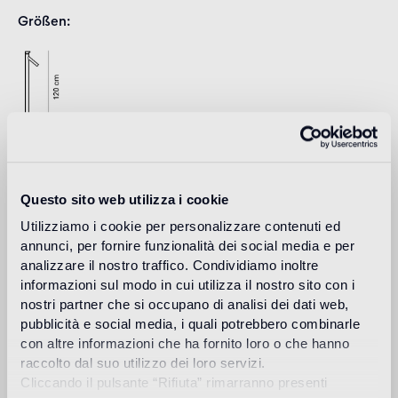
Größen
Questo sito web utilizza i cookie
Download
Utilizziamo i cookie per personalizzare contenuti ed
annunci, per fornire funzionalità dei social media e per
analizzare il nostro traffico. Condividiamo inoltre
Design
informazioni sul modo in cui utilizza il nostro sito con i
studio nendo
nostri partner che si occupano di analisi dei dati web,
pubblicità e social media, i quali potrebbero combinarle
con altre informazioni che ha fornito loro o che hanno
raccolto dal suo utilizzo dei loro servizi.
Das Designerstudio Nendo wurde 2002 in Tokio
Cliccando il pulsante “Rifiuta” rimarranno presenti
gegründet, von dem Architekten Oki Sato, 1977 in Kanada