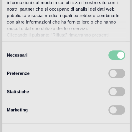
informazioni sul modo in cui utilizza il nostro sito con i
nicht geeignet
nostri partner che si occupano di analisi dei dati web,
pubblicità e social media, i quali potrebbero combinarle
Pool und SPA
con altre informazioni che ha fornito loro o che hanno
nicht geeignet
raccolto dal suo utilizzo dei loro servizi.
Cliccando il pulsante “Rifiuta” rimarranno presenti
Verkleidung in Innenräumen
soltanto cookie tecnici o di sessione ovvero cookie
geeignet
analitici di prime e terze parti equiparabili agli identificatori
Selezione
tecnici.
Necessari
del
Verkleidung in Außenbereichen
consenso
nicht geeignet
Preferenze
Dusche
1
nicht geeignet
Statistiche
1
geeignet für die Verwendung in Badezimmern, mit Ausnahme der
Nassbereiche (Dusche) und öffentlicher Bäder.
Marketing
Technische Informationen