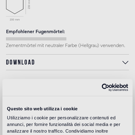
Empfohlener Fugenmörtel
Zementmörtel mit neutraler Farbe (Hellgrau) verwenden.
Download
Anwendungsbereich
Boden in Innenräumen
Questo sito web utilizza i cookie
Fußboden mit mittlerer Beanspruchung in Wohnräumen und
Utilizziamo i cookie per personalizzare contenuti ed
gewerblichen Räumen (Geschäfte, Restaurants, usw.).
annunci, per fornire funzionalità dei social media e per
analizzare il nostro traffico. Condividiamo inoltre
Boden in Außenbereichen