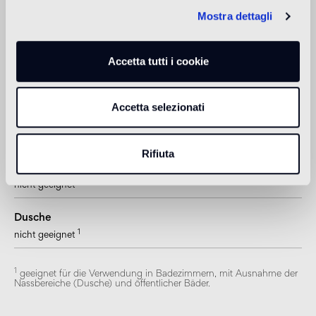
Mostra dettagli
Boden in Außenbereichen
nicht geeignet
Accetta tutti i cookie
Pool und SPA
nicht geeignet
Accetta selezionati
Verkleidung in Innenräumen
geeignet
Rifiuta
Verkleidung in Außenbereichen
nicht geeignet
Dusche
1
nicht geeignet
1
geeignet für die Verwendung in Badezimmern, mit Ausnahme der
Nassbereiche (Dusche) und öffentlicher Bäder.