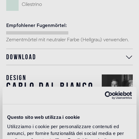
Cilestrino
Empfohlener Fugenmörtel
Zementmörtel mit neutraler Farbe (Hellgrau) verwenden.
Download
Design
carlo dal bianco
Carlo Dal Bianco, Architekt und Designer, eröffnet sein
Questo sito web utilizza i cookie
eigenes Studio im Jahr 1993 in Vicenza, das sich mit
Utilizziamo i cookie per personalizzare contenuti ed
Altbausanierung und Restaurierung von historischen
Gebäuden befasst. Seit 2001 arbeitet er mit Bisazza am
annunci, per fornire funzionalità dei social media e per
Renovierungsprojekt des Firmensitzes und der Stiftung.