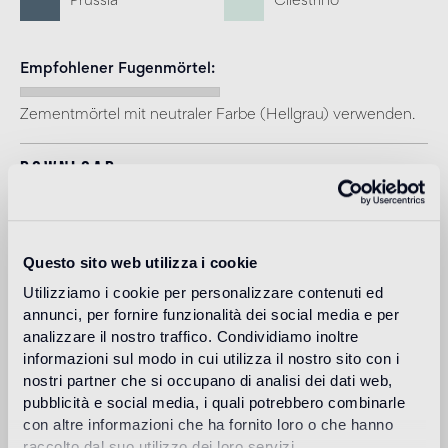
Prussia
Cilestrino
Empfohlener Fugenmörtel
Zementmörtel mit neutraler Farbe (Hellgrau) verwenden.
Download
Design
bisazza design
Questo sito web utilizza i cookie
studio
Utilizziamo i cookie per personalizzare contenuti ed
annunci, per fornire funzionalità dei social media e per
analizzare il nostro traffico. Condividiamo inoltre
The Bisazza Design Studio is an internal team within the
informazioni sul modo in cui utilizza il nostro sito con i
company that plays an important role in building the
nostri partner che si occupano di analisi dei dati web,
stylistic identity of the brand. In addition to supporting the
pubblicità e social media, i quali potrebbero combinarle
designers collaborating with Bisazza in the development of
con altre informazioni che ha fornito loro o che hanno
new collections, it contributes to expanding the company's
product range with original decorative proposals.
raccolto dal suo utilizzo dei loro servizi.