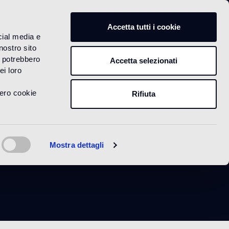
IT
Accetta tutti i cookie
cial media e
nostro sito
i potrebbero
Accetta selezionati
ei loro
vero cookie
Rifiuta
Glacé
Mostra dettagli