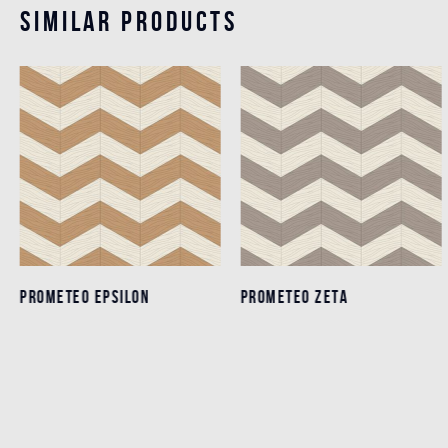
Similar products
PROMETEO EPSILON
PROMETEO EPSILON
PROMETEO ZETA
PROMETEO ZETA
Einzelheiten
Einzelheiten