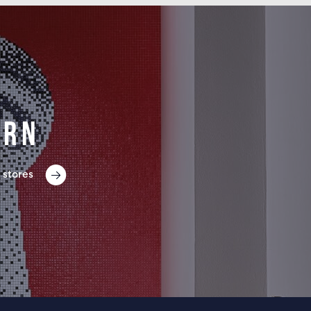
ern
 stores