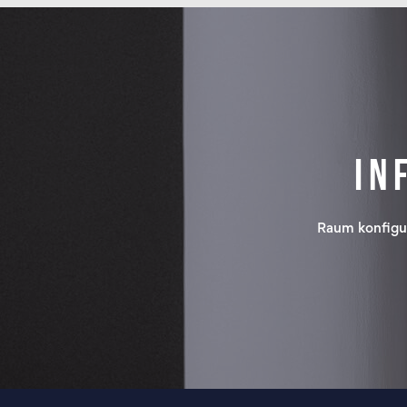
In
Raum konfigu