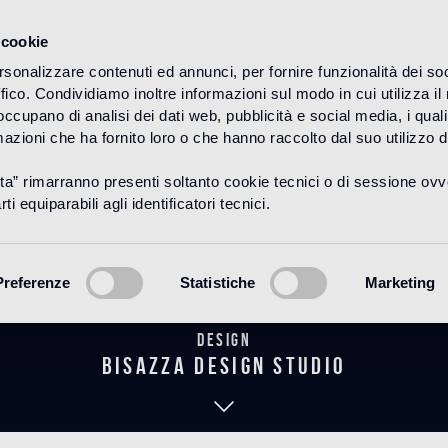
 cookie
rsonalizzare contenuti ed annunci, per fornire funzionalità dei so
ffico. Condividiamo inoltre informazioni sul modo in cui utilizza il 
HOME
PRODUKTE
WOOD
DECORI
 occupano di analisi dei dati web, pubblicità e social media, i qual
azioni che ha fornito loro o che hanno raccolto dal suo utilizzo d
uta” rimarranno presenti soltanto cookie tecnici o di sessione ov
eteo Marron 
ti equiparabili agli identificatori tecnici.
Preferenze
Statistiche
Marketing
Design
bisazza design studio