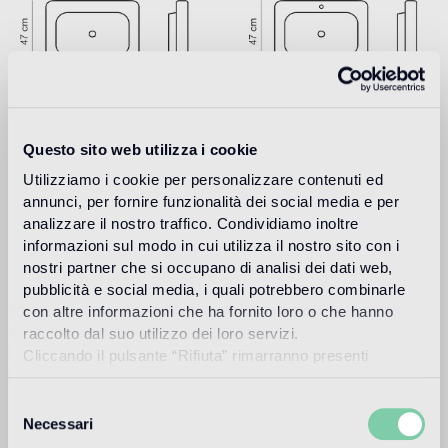
Download
Questo sito web utilizza i cookie
Utilizziamo i cookie per personalizzare contenuti ed
Design
annunci, per fornire funzionalità dei social media e per
jaime hayon
analizzare il nostro traffico. Condividiamo inoltre
informazioni sul modo in cui utilizza il nostro sito con i
nostri partner che si occupano di analisi dei dati web,
pubblicità e social media, i quali potrebbero combinarle
con altre informazioni che ha fornito loro o che hanno
El diseñador y artista español Jaime Hayon nació en
Madrid en 1974. Después de estudiar diseño industrial en
raccolto dal suo utilizzo dei loro servizi.
Madrid y París, se unió en 1997 a Fabrica, la academia de
Cliccando il pulsante “Rifiuta” rimarranno presenti
diseño y comunicación patrocinada por Benetton en Italia,
soltanto cookie tecnici o di sessione ovvero cookie
donde dirigió el departamento de diseño hasta el año
analitici di prime e terze parti equiparabili agli identificatori
Selezione
2003. Hayon creó su propio estudio independiente en el
tecnici.
Necessari
año 2000 y a partir de 2003 se dedicó plenamente a sus
del
proyectos personales hasta convertirse en uno de los