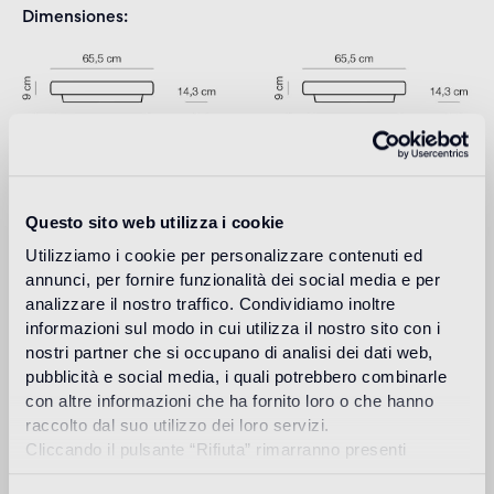
Dimensiones
Questo sito web utilizza i cookie
Download
Utilizziamo i cookie per personalizzare contenuti ed
annunci, per fornire funzionalità dei social media e per
analizzare il nostro traffico. Condividiamo inoltre
Design
informazioni sul modo in cui utilizza il nostro sito con i
jaime hayon
nostri partner che si occupano di analisi dei dati web,
pubblicità e social media, i quali potrebbero combinarle
con altre informazioni che ha fornito loro o che hanno
raccolto dal suo utilizzo dei loro servizi.
Cliccando il pulsante “Rifiuta” rimarranno presenti
El diseñador y artista español Jaime Hayon nació en
soltanto cookie tecnici o di sessione ovvero cookie
Madrid en 1974. Después de estudiar diseño industrial en