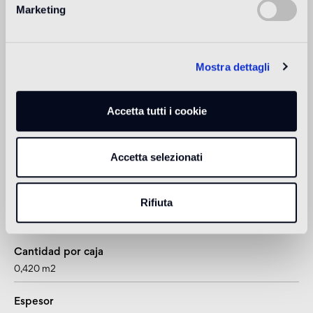
Revestimiento de interior
Marketing
adatto
Revestimiento de exteriores
Mostra dettagli
non adatto
Ducha
Accetta tutti i cookie
non adatto
Accetta selezionati
1
adatto anche per pavimenti radianti
Rifiuta
Información sobre el producto
Cantidad por caja
0,420 m2
Espesor