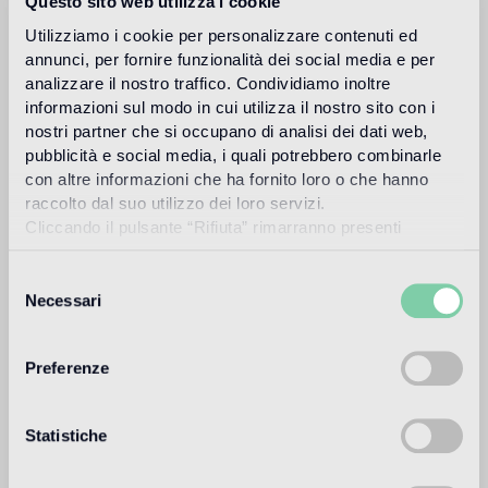
Questo sito web utilizza i cookie
published and sold world wide. Publications include
Wallpaper, Elle deco, HarpersBazaar, Vogue, de Architect,
Utilizziamo i cookie per personalizzare contenuti ed
Icon magazine, Glamour, New York Times and The
annunci, per fornire funzionalità dei social media e per
International Design Year Book.
analizzare il nostro traffico. Condividiamo inoltre
informazioni sul modo in cui utilizza il nostro sito con i
Más información
nostri partner che si occupano di analisi dei dati web,
pubblicità e social media, i quali potrebbero combinarle
con altre informazioni che ha fornito loro o che hanno
Uso previsto
raccolto dal suo utilizzo dei loro servizi.
Cliccando il pulsante “Rifiuta” rimarranno presenti
soltanto cookie tecnici o di sessione ovvero cookie
Suelo de interior
analitici di prime e terze parti equiparabili agli identificatori
Selezione
1
alto traffico in ambienti residenziali: medio traffico in ambienti
commerciali
tecnici.
Necessari
del
consenso
Suelo de exteriores
Preferenze
non adatto
Piscina y SPA
Statistiche
non adatto