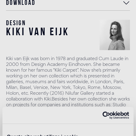
Download
Design
kiki van eijk
Kiki van Eijk was born in 1978 and graduated Cum Laude in
2000 from Design Academy Eindhoven. She became
known for her famous “Kiki Carpet”. Now she’s primarily
working on her own collection which is presented in
galleries, museums and fairs worldwide, in London, Paris,
Milan, Basel, Venice, New York, Tokyo, Rome, Moscow,
Holon, etc. Recently (2016) Nilufar Gallery started a
collaboration with Kiki.Besides her own collection she works
on projects for companies and institutions such as: Studio
Edelkoort Paris, Design Academy Eindhoven, MOOOI,
Häagen-Dazs, Serax, Bernhardt Design, Venice Projects,
Hermès, Saint-Louis, Audax Textiel Museum, Nodus,
Noord Brabants Museum, Omnidecor, La Montre Hermès,
Rijksmuseum, 1882 Ltd and private collectors.Her work is