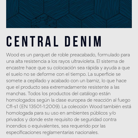
Central Denim
Wood es un parquet de roble preacabado, formulado para
una alta resistencia a los rayos ultravioleta. El sistema de
encastre hace que su colocación sea rápida y ayuda a que
el suelo no se deforme con el tiempo. La superficie se
somete a cepillado y acabado con un barniz, lo que hace
que el producto sea extremadamente resistente a las
manchas. Todos los productos del catálogo están
homologados según la clase europea de reacción al fuego
Cfl-s1 (EN 13501-1:2009). La colección Wood también está
homologada para su uso en ambientes públicos y/o
privados y donde este requisito de seguridad contra
incendios o equivalentes, sea requerido por las
especificaciones reglamentarias nacionales.