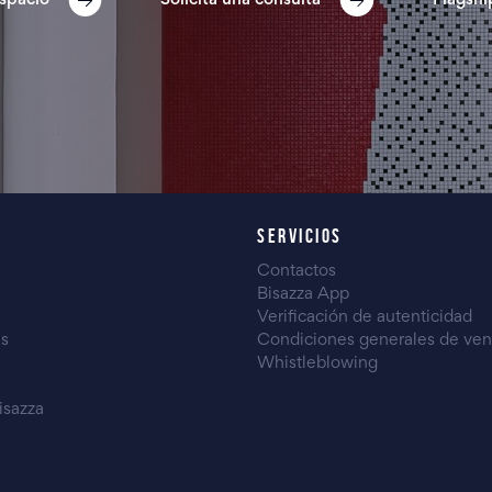
spacio
Solicita una consulta
Flagshi
SERVICIOS
Contactos
Bisazza App
Verificación de autenticidad
es
Condiciones generales de ven
Whistleblowing
isazza