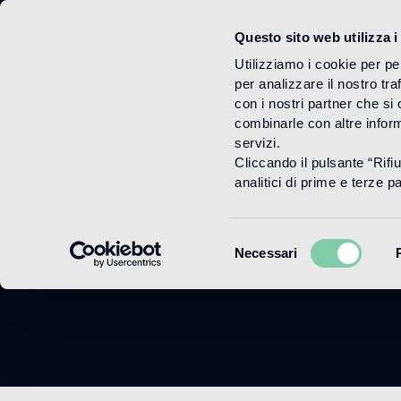
Questo sito web utilizza i
Menu
Utilizziamo i cookie per pe
per analizzare il nostro tra
con i nostri partner che si
combinarle con altre inform
servizi.
Cliccando il pulsante “Rifi
analitici di prime e terze par
Selezione
Necessari
del
consenso