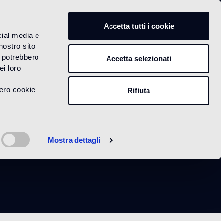
IT
Accetta tutti i cookie
cial media e
nostro sito
i potrebbero
Accetta selezionati
ei loro
vero cookie
Rifiuta
l
Mostra dettagli