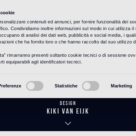
 cookie
rsonalizzare contenuti ed annunci, per fornire funzionalità dei so
ffico. Condividiamo inoltre informazioni sul modo in cui utilizza il 
HOME
PRODUCTOS
WOOD
DECORACIONES
 occupano di analisi dei dati web, pubblicità e social media, i qual
azioni che ha fornito loro o che hanno raccolto dal suo utilizzo d
uta” rimarranno presenti soltanto cookie tecnici o di sessione ov
Central Pear
ti equiparabili agli identificatori tecnici.
Preferenze
Statistiche
Marketing
Design
kiki van eijk