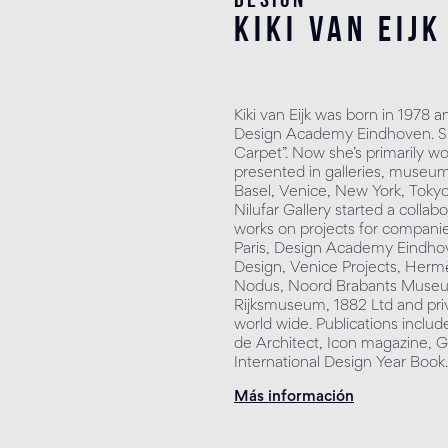
kiki van eijk
Kiki van Eijk was born in 197
Design Academy Eindhoven. Sh
Carpet”. Now she’s primarily wo
presented in galleries, museums
Basel, Venice, New York, Toky
Nilufar Gallery started a collab
works on projects for companies
Paris, Design Academy Eindho
Design, Venice Projects, Herm
Nodus, Noord Brabants Museu
Rijksmuseum, 1882 Ltd and priv
world wide. Publications inclu
de Architect, Icon magazine, 
International Design Year Book.
Más información