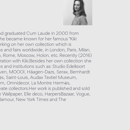
8 and graduated Cum Laude in 2000 from
e became known for her famous “Kiki
rking on her own collection which is
 and fairs worldwide, in London, Paris, Milan,
o, Rome, Moscow, Holon, etc. Recently (2016)
oration with Kiki.Besides her own collection she
 and institutions such as: Studio Edelkoort
ven, MOOOI, Häagen-Dazs, Serax, Bernhardt
ès, Saint-Louis, Audax Textiel Museum,
m, Omnidecor, La Montre Hermès,
ate collectors.Her work is published and sold
de Wallpaper, Elle deco, HarpersBazaar, Vogue,
Glamour, New York Times and The