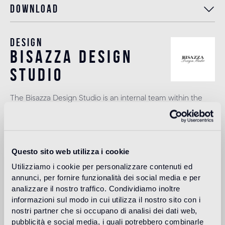
Download
Design
bisazza design
studio
The Bisazza Design Studio is an internal team within the
company that plays an important role in building the
stylistic identity of the brand. In addition to supporting the
designers collaborating with Bisazza in the development of
new collections, it contributes to expanding the company's
product range with original decorative proposals.
Questo sito web utilizza i cookie
Más información
Utilizziamo i cookie per personalizzare contenuti ed
annunci, per fornire funzionalità dei social media e per
analizzare il nostro traffico. Condividiamo inoltre
informazioni sul modo in cui utilizza il nostro sito con i
Uso previsto
nostri partner che si occupano di analisi dei dati web,
pubblicità e social media, i quali potrebbero combinarle