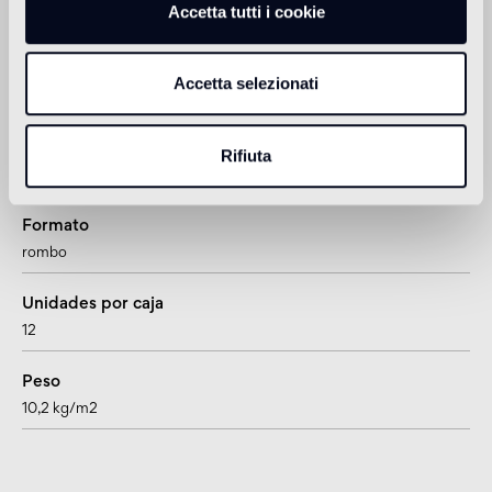
1
adatto anche per pavimenti radianti
Accetta tutti i cookie
Accetta selezionati
Información sobre el producto
Espesor
Rifiuta
15 mm
Formato
rombo
Unidades por caja
12
Peso
10,2 kg/m2