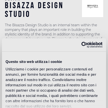
bisazza design
studio
The Bisazza Design Studio is an internal team within the
company that plays an important role in building the
stylistic identity of the brand. In addition to supporting the
designers collaborating with Bisazza in the development of
new collections, it contributes to expanding the company's
product range with original decorative proposals.
Más información
Questo sito web utilizza i cookie
Utilizziamo i cookie per personalizzare contenuti ed
annunci, per fornire funzionalità dei social media e per
Uso previsto
analizzare il nostro traffico. Condividiamo inoltre
informazioni sul modo in cui utilizza il nostro sito con i
Suelo de interior
nostri partner che si occupano di analisi dei dati web,
1
alto traffico in ambienti residenziali: medio traffico in ambienti
pubblicità e social media, i quali potrebbero combinarle
commerciali
con altre informazioni che ha fornito loro o che hanno
raccolto dal suo utilizzo dei loro servizi.
Suelo de exteriores