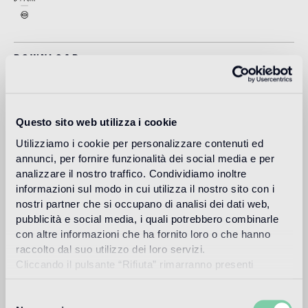
Download
Design
studio nendo
Questo sito web utilizza i cookie
Utilizziamo i cookie per personalizzare contenuti ed
annunci, per fornire funzionalità dei social media e per
analizzare il nostro traffico. Condividiamo inoltre
Nendo es una firma de diseño fundada en 2002 en Tokio
informazioni sul modo in cui utilizza il nostro sito con i
cuyo director es Oki Sato (nacido en Canadá en 1977,
nostri partner che si occupano di analisi dei dati web,
Master en Arquitectura por la Universidad de Waseda). El
pubblicità e social media, i quali potrebbero combinarle
estudio logra su objetivo de provocar en la gente un
con altre informazioni che ha fornito loro o che hanno
pequeño momento "!" a través de una práctica
raccolto dal suo utilizzo dei loro servizi.
multidisciplinaria que se vale de medios como la
Cliccando il pulsante “Rifiuta” rimarranno presenti
arquitectura, los interiores, los muebles, los productos
soltanto cookie tecnici o di sessione ovvero cookie
industriales y el diseño gráfico. Nendo abrió sus oficinas de
Milán en 2005 y las de Singapur en 2012. Desde entonces
analitici di prime e terze parti equiparabili agli identificatori
Selezione
Nendo ha recibido numerosos premios y reconocimientos: