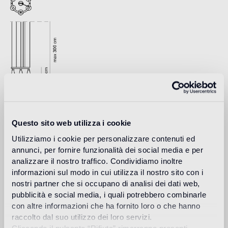
Download
Questo sito web utilizza i cookie
Utilizziamo i cookie per personalizzare contenuti ed
Design
annunci, per fornire funzionalità dei social media e per
studio nendo
analizzare il nostro traffico. Condividiamo inoltre
informazioni sul modo in cui utilizza il nostro sito con i
nostri partner che si occupano di analisi dei dati web,
pubblicità e social media, i quali potrebbero combinarle
Nendo es una firma de diseño fundada en 2002 en Tokio
con altre informazioni che ha fornito loro o che hanno
cuyo director es Oki Sato (nacido en Canadá en 1977,
raccolto dal suo utilizzo dei loro servizi.
Master en Arquitectura por la Universidad de Waseda). El