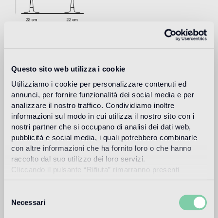
Download
Questo sito web utilizza i cookie
Utilizziamo i cookie per personalizzare contenuti ed
Design
annunci, per fornire funzionalità dei social media e per
jaime hayon
analizzare il nostro traffico. Condividiamo inoltre
informazioni sul modo in cui utilizza il nostro sito con i
nostri partner che si occupano di analisi dei dati web,
pubblicità e social media, i quali potrebbero combinarle
El diseñador y artista español Jaime Hayon nació en
con altre informazioni che ha fornito loro o che hanno
Madrid en 1974. Después de estudiar diseño industrial en
raccolto dal suo utilizzo dei loro servizi.
Madrid y París, se unió en 1997 a Fabrica, la academia de
Cliccando il pulsante “Rifiuta” rimarranno presenti
diseño y comunicación patrocinada por Benetton en Italia,
soltanto cookie tecnici o di sessione ovvero cookie
donde dirigió el departamento de diseño hasta el año
analitici di prime e terze parti equiparabili agli identificatori
2003. Hayon creó su propio estudio independiente en el
Selezione
año 2000 y a partir de 2003 se dedicó plenamente a sus
tecnici.
Necessari
del
proyectos personales hasta convertirse en uno de los
consenso