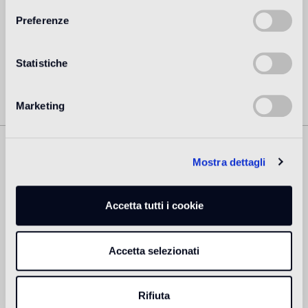
creadores más aclamados en todo el mundo a día de hoy.
Preferenze
Más información
Statistiche
Marketing
Mostra dettagli
Prodotti Correlati
Accetta tutti i cookie
Accetta selezionati
Rifiuta