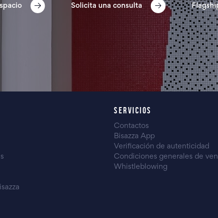
spacio
Solicita una consulta
Flagshi
SERVICIOS
Contactos
Bisazza App
Verificación de autenticidad
es
Condiciones generales de ven
Whistleblowing
isazza