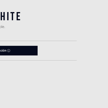
hite
le.
ación