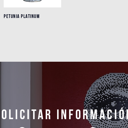
PETUNIA PLATINUM
PETUNIA PLATINUM
Detalles
Solicitar informació