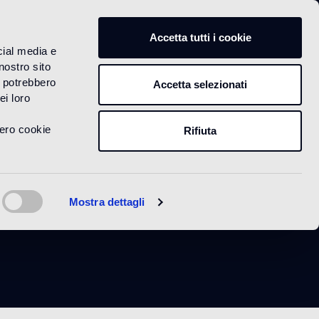
IT
Accetta tutti i cookie
cial media e
nostro sito
i potrebbero
Accetta selezionati
ei loro
vero cookie
Rifiuta
e
Mostra dettagli