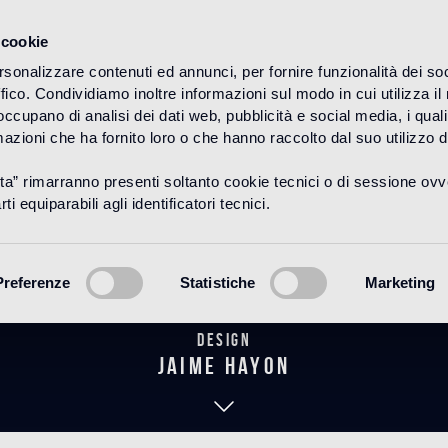
 cookie
rsonalizzare contenuti ed annunci, per fornire funzionalità dei so
ffico. Condividiamo inoltre informazioni sul modo in cui utilizza il 
HOME
PRODUCTOS
BAGNO
THE HAYON COLLECTION
 occupano di analisi dei dati web, pubblicità e social media, i qual
azioni che ha fornito loro o che hanno raccolto dal suo utilizzo d
uta” rimarranno presenti soltanto cookie tecnici o di sessione ov
Petunia Whit
ti equiparabili agli identificatori tecnici.
Preferenze
Statistiche
Marketing
Design
jaime hayon