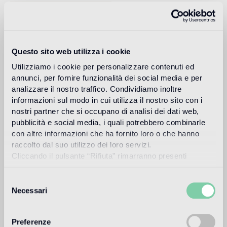
Fillgel plus 1104 neutro base
Info
Download
Questo sito web utilizza i cookie
Utilizziamo i cookie per personalizzare contenuti ed
Design
annunci, per fornire funzionalità dei social media e per
vincent darré
analizzare il nostro traffico. Condividiamo inoltre
informazioni sul modo in cui utilizza il nostro sito con i
nostri partner che si occupano di analisi dei dati web,
pubblicità e social media, i quali potrebbero combinarle
con altre informazioni che ha fornito loro o che hanno
Noto per le sue creazioni barocche, piene di fantasia, che
raccolto dal suo utilizzo dei loro servizi.
sfiorano il surrealismo, Vincent Darré è un personaggio a
Cliccando il pulsante “Rifiuta” rimarranno presenti
sé nel mondo della decorazione.
soltanto cookie tecnici o di sessione ovvero cookie
Leggi di più
analitici di prime e terze parti equiparabili agli identificatori
Selezione
tecnici.
Necessari
del
consenso
Destinazione d'uso
Preferenze