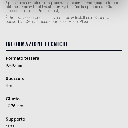
1
per la posa in esterno, in piscina e ambienti umidi (bagno turco)
utilizzare Epoxy Pool Installation System (colla epossidica eGlue,
stucco epossidico Pool eGrout)
2
Bisazza raccomanda l'utilizzo di Epoxy Installation Kit (colla
epossidica eGlue, stucco epossidico Fillgel Plus)
Informazioni tecniche
Formato tessera
10x10 mm
Spessore
4 mm
Giunto
~0,76 mm
Supporto
carta