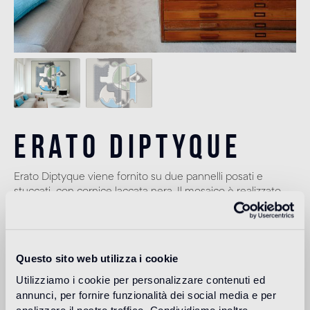
Erato Diptyque
Erato Diptyque viene fornito su due pannelli posati e
stuccati, con cornice laccata nera. Il mosaico è realizzato
con tessere 10x10 mm, in tecnica digitale. Dimensioni:
122x207(h) cm a pannello, totale 244x207(h) cm. Peso:
50 kg a pannello, totale 100 kg.
Questo sito web utilizza i cookie
Utilizziamo i cookie per personalizzare contenuti ed
annunci, per fornire funzionalità dei social media e per