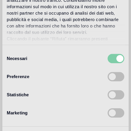
analizzare il nostro traffico. Condividiamo inoltre
Richiedi informazioni
informazioni sul modo in cui utilizza il nostro sito con i
nostri partner che si occupano di analisi dei dati web,
pubblicità e social media, i quali potrebbero combinarle
Colori
con altre informazioni che ha fornito loro o che hanno
VTC 10.02
SM 10.77
raccolto dal suo utilizzo dei loro servizi.
Cliccando il pulsante “Rifiuta” rimarranno presenti
soltanto cookie tecnici o di sessione ovvero cookie
VTC 10.09
VTC 10.30
analitici di prime e terze parti equiparabili agli identificatori
Selezione
tecnici.
Necessari
del
VTC 10.55
SM 10.35
consenso
VTC 10.33
Preferenze
Statistiche
Download
Marketing
Design
vincent darré