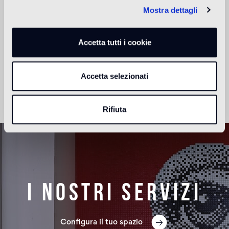
Mostra dettagli
Noto per le sue creazioni barocche, piene di fantasia, che
Accetta tutti i cookie
sfiorano il surrealismo, Vincent Darré è un personaggio a
sé nel mondo della decorazione.
Leggi di più
Accetta selezionati
Rifiuta
I nostri servizi
Configura il tuo spazio