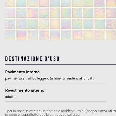
Destinazione d'uso
Pavimento interno
pavimento a traffico leggero (ambienti residenziali privati)
Rivestimento interno
adatto
1
per la posa in esterno, in piscina e ambienti umidi (bagno turco) utiliz
in genere, soprattutto quelle con acque sulfuree.