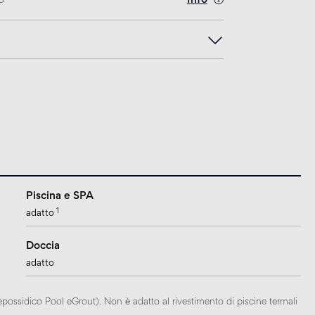
o
Info
Piscina e SPA
1
adatto
Doccia
adatto
 epossidico Pool eGrout). Non è adatto al rivestimento di piscine termali