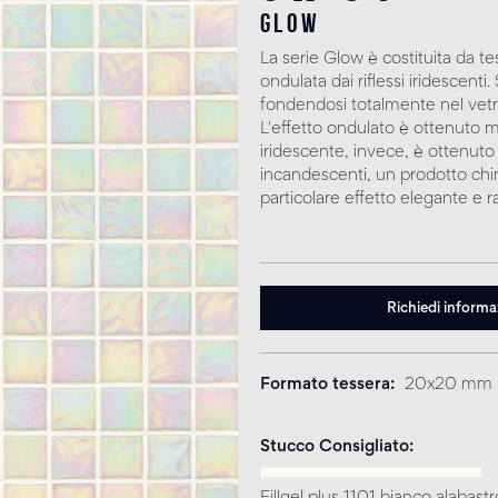
glow
La serie Glow è costituita da t
ondulata dai riflessi iridescent
fondendosi totalmente nel vetro
L'effetto ondulato è ottenuto m
iridescente, invece, è ottenuto
incandescenti, un prodotto chi
particolare effetto elegante e ra
Richiedi informa
Formato tessera
20x20 mm
Stucco Consigliato