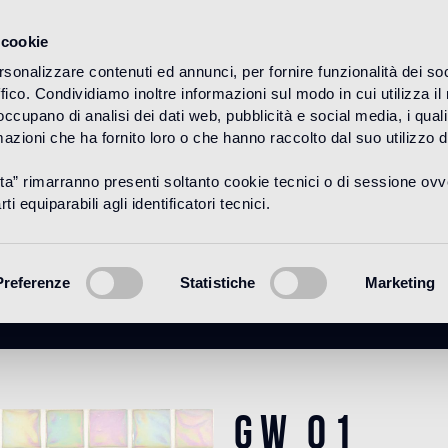
 cookie
rsonalizzare contenuti ed annunci, per fornire funzionalità dei so
ffico. Condividiamo inoltre informazioni sul modo in cui utilizza il 
HOME
PRODOTTI
MOSAICO
TINTE UNITE
 occupano di analisi dei dati web, pubblicità e social media, i qual
azioni che ha fornito loro o che hanno raccolto dal suo utilizzo d
uta” rimarranno presenti soltanto cookie tecnici o di sessione ov
GW 01
ti equiparabili agli identificatori tecnici.
Preferenze
Statistiche
Marketing
GW 01