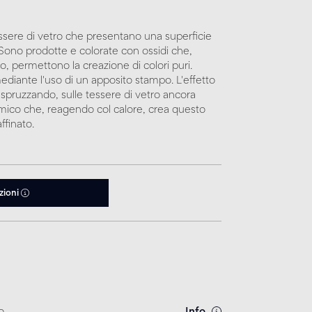
essere di vetro che presentano una superficie
i. Sono prodotte e colorate con ossidi che,
, permettono la creazione di colori puri.
ediante l'uso di un apposito stampo. L'effetto
 spruzzando, sulle tessere di vetro ancora
mico che, reagendo col calore, crea questo
ffinato.
zioni