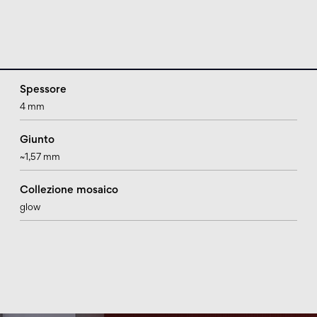
Spessore
4 mm
Giunto
~1,57 mm
Collezione mosaico
glow