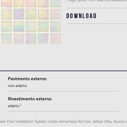
Fillgel plus 1101 bianco alabastr
Download
Pavimento esterno
non adatto
Rivestimento esterno
1
adatto
zare Pool Installation System (colla cementizia Ad Hoc, lattice Ultra, stucco