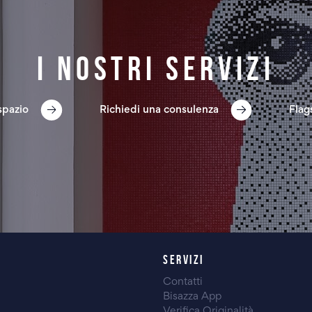
I nostri servizi
spazio
Richiedi una consulenza
Flag
SERVIZI
Contatti
Bisazza App
Verifica Originalità