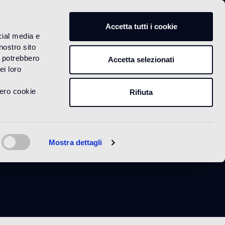
IT
Accetta tutti i cookie
cial media e
nostro sito
i potrebbero
Accetta selezionati
ei loro
vero cookie
Rifiuta
Mostra dettagli