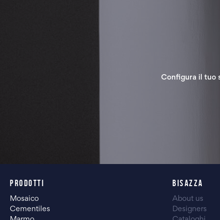
Configura il tuo 
PRODOTTI
BISAZZA
Mosaico
About us
Cementiles
Designers
Marmo
Cataloghi