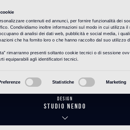
 cookie
rsonalizzare contenuti ed annunci, per fornire funzionalità dei so
ffico. Condividiamo inoltre informazioni sul modo in cui utilizza il 
HOME
PRODOTTI
BAGNO
THE NENDO COLLECTION
 occupano di analisi dei dati web, pubblicità e social media, i qual
azioni che ha fornito loro o che hanno raccolto dal suo utilizzo d
uta” rimarranno presenti soltanto cookie tecnici o di sessione ov
Komori 14
ti equiparabili agli identificatori tecnici.
Preferenze
Statistiche
Marketing
Design
studio nendo