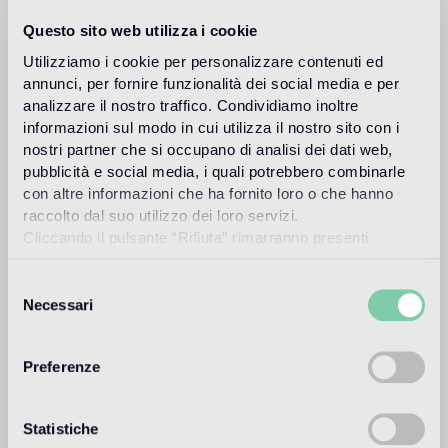
Architecture. Lo studio realizza il suo obiettivo che consiste
nel portare piccoli momenti “ ! ” nella vita delle persone,
Questo sito web utilizza i cookie
attraverso un approccio multidisciplinare che si avvale di
mezzi espressivi quali architetture, arredi d’interni, mobili,
Utilizziamo i cookie per personalizzare contenuti ed
prodotti industriali e design grafico. Nendo apre un ufficio a
annunci, per fornire funzionalità dei social media e per
Milano nel 2005 e un altro a Singapore nel 2012.
analizzare il nostro traffico. Condividiamo inoltre
informazioni sul modo in cui utilizza il nostro sito con i
Leggi di più
nostri partner che si occupano di analisi dei dati web,
pubblicità e social media, i quali potrebbero combinarle
con altre informazioni che ha fornito loro o che hanno
Destinazione d'uso
raccolto dal suo utilizzo dei loro servizi.
Cliccando il pulsante “Rifiuta” rimarranno presenti
soltanto cookie tecnici o di sessione ovvero cookie
Pavimento interno
analitici di prime e terze parti equiparabili agli identificatori
Selezione
2
pavimento a traffico leggero (ambienti residenziali privati)
tecnici.
Necessari
del
consenso
Pavimento esterno
non adatto
Preferenze
Piscina e SPA
1
Statistiche
adatto