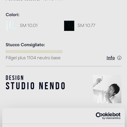
Colori
SM 10.01
SM 10.77
Stucco Consigliato
Fillgel plus 1104 neutro base
Info
Design
studio nendo
Nendo è una società di design fondata e diretta a Tokyo
nel 2002 dall’architetto Oki Sato, nato in Canada nel 1977 e
laureato all’Università Waseda di Tokyo con un Master of