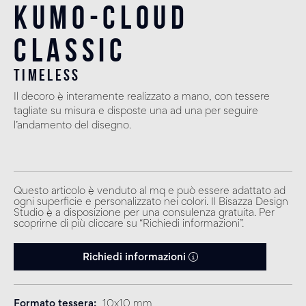
Kumo-Cloud
Classic
timeless
Il decoro è interamente realizzato a mano, con tessere
tagliate su misura e disposte una ad una per seguire
l’andamento del disegno.
Questo articolo è venduto al mq e può essere adattato ad
ogni superficie e personalizzato nei colori. Il Bisazza Design
Studio è a disposizione per una consulenza gratuita. Per
scoprirne di più cliccare su “Richiedi informazioni”.
Richiedi informazioni
Formato tessera
10x10 mm