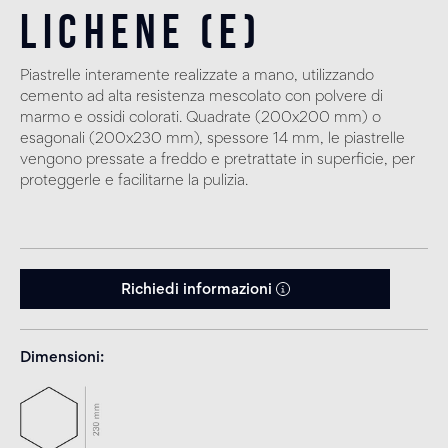
Lichene (E)
Piastrelle interamente realizzate a mano, utilizzando
cemento ad alta resistenza mescolato con polvere di
marmo e ossidi colorati. Quadrate (200x200 mm) o
esagonali (200x230 mm), spessore 14 mm, le piastrelle
vengono pressate a freddo e pretrattate in superficie, per
proteggerle e facilitarne la pulizia.
Richiedi informazioni
Dimensioni