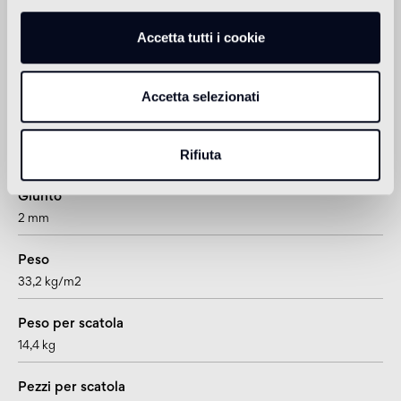
Formato
esagono
Accetta tutti i cookie
Formato piastrella
200x230 mm
Accetta selezionati
Spessore
Rifiuta
14 mm
Giunto
2 mm
Peso
33,2 kg/m2
Peso per scatola
14,4 kg
Pezzi per scatola