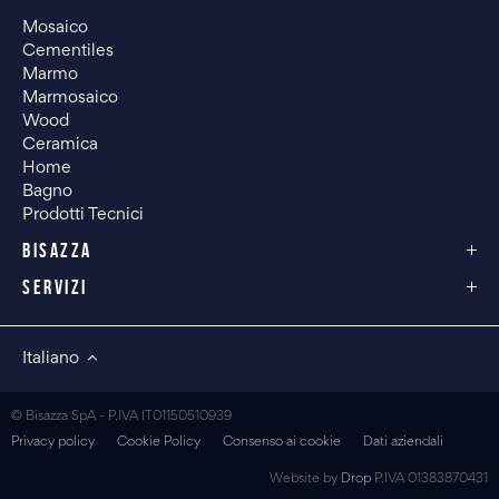
Mosaico
Cementiles
Marmo
Marmosaico
Wood
Ceramica
Home
Bagno
Prodotti Tecnici
BISAZZA
SERVIZI
Italiano
© Bisazza SpA - P.IVA IT01150510939
Privacy policy
Cookie Policy
Consenso ai cookie
Dati aziendali
Website by
Drop
P.IVA 01383870431