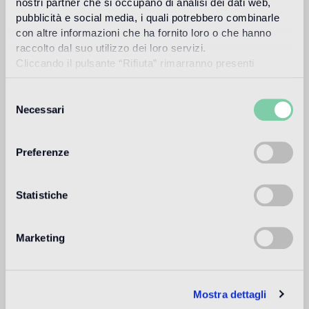
nostri partner che si occupano di analisi dei dati web,
Piscina e SPA
pubblicità e social media, i quali potrebbero combinarle
con altre informazioni che ha fornito loro o che hanno
non adatto
raccolto dal suo utilizzo dei loro servizi.
Cliccando il pulsante “Rifiuta” rimarranno presenti
Rivestimento interno
soltanto cookie tecnici o di sessione ovvero cookie
adatto
analitici di prime e terze parti equiparabili agli identificatori
Selezione
tecnici.
Necessari
del
Rivestimento esterno
consenso
non adatto
Preferenze
Doccia
1
non adatto
Statistiche
1
adatto all'utilizzo in bagno, ad esclusione delle zone bagnate
(doccia) e dei bagni pubblici
Marketing
Informazioni tecniche
Mostra dettagli