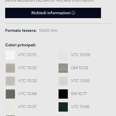
personalizzazioni cliccare su “Richiedi informazioni”.
Richiedi informazioni
Formato tessera
10x10 mm
Colori principali
VTC 10.10
VTC 10.09
VTC 10.32
GM 10.32
VTC 10.33
VTC 10.55
VTC 10.66
SM 10.77
VTC 10.37
VTC 10.65