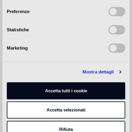
consenso
Preferenze
Destinazione d'uso
Statistiche
Pavimento interno
2
pavimento a traffico leggero (ambienti residenziali privati)
Marketing
Pavimento esterno
non adatto
Mostra dettagli
Piscina e SPA
1
adatto
Accetta tutti i cookie
Rivestimento interno
2
adatto
Accetta selezionati
Rivestimento esterno
1
adatto
Rifiuta