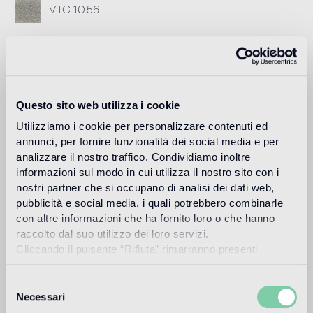
VTC 10.56
Stucco Consigliato
Fillgel plus 1104 neutro base
Info
Questo sito web utilizza i cookie
Download
Utilizziamo i cookie per personalizzare contenuti ed
annunci, per fornire funzionalità dei social media e per
analizzare il nostro traffico. Condividiamo inoltre
informazioni sul modo in cui utilizza il nostro sito con i
Design
vincent darré
nostri partner che si occupano di analisi dei dati web,
pubblicità e social media, i quali potrebbero combinarle
con altre informazioni che ha fornito loro o che hanno
raccolto dal suo utilizzo dei loro servizi.
Cliccando il pulsante “Rifiuta” rimarranno presenti
Noto per le sue creazioni barocche, piene di fantasia, che
soltanto cookie tecnici o di sessione ovvero cookie
sfiorano il surrealismo, Vincent Darré è un personaggio a
analitici di prime e terze parti equiparabili agli identificatori
Selezione
sé nel mondo della decorazione.
tecnici.
Necessari
del
Leggi di più