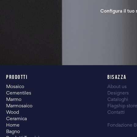
Configura il tuo 
PRODOTTI
BISAZZA
Mosaico
About us
Cementiles
Designers
Marmo
Cataloghi
Marmosaico
Flagship stor
Wood
Contatti
Ceramica
Home
Fondazione B
Bagno