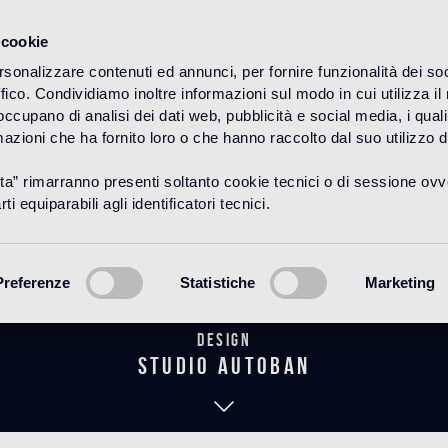
 cookie
rsonalizzare contenuti ed annunci, per fornire funzionalità dei so
ffico. Condividiamo inoltre informazioni sul modo in cui utilizza il 
HOME
PRODOTTI
MARMO
MARMO MATT
 occupano di analisi dei dati web, pubblicità e social media, i qual
azioni che ha fornito loro o che hanno raccolto dal suo utilizzo d
uta” rimarranno presenti soltanto cookie tecnici o di sessione ov
Mesh Red
ti equiparabili agli identificatori tecnici.
Preferenze
Statistiche
Marketing
Design
Studio Autoban