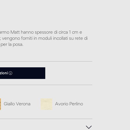
Marmo Matt hanno spessore di circa 1 cm e
 vengono forniti in moduli incollati su rete di
per la posa.
zioni
Giallo Verona
Avorio Perlino