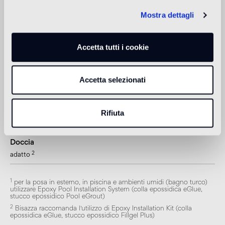
Pavimento esterno
non adatto
Mostra dettagli
Piscina e SPA
Accetta tutti i cookie
1
adatto
Rivestimento interno
Accetta selezionati
2
adatto
Rivestimento esterno
Rifiuta
1
adatto
Doccia
2
adatto
1
per la posa in esterno, in piscina e ambienti umidi (bagno turco)
utilizzare Epoxy Pool Installation System (colla epossidica eGlue,
stucco epossidico Pool eGrout)
2
Bisazza raccomanda l'utilizzo di Epoxy Installation Kit (colla
epossidica eGlue, stucco epossidico Fillgel Plus)