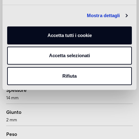
1
adatto all'utilizzo in bagno, ad esclusione delle zone bagnate
(doccia) e dei bagni pubblici
Mostra dettagli
Informazioni tecniche
Accetta tutti i cookie
Formato
quadrato
Accetta selezionati
Formato piastrella
Rifiuta
200x200 mm
Spessore
14 mm
Giunto
2 mm
Peso