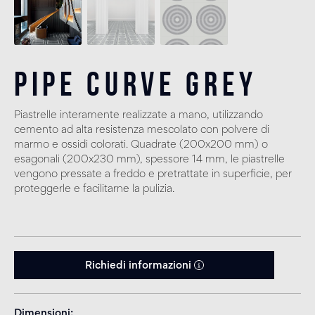
Pipe Curve Grey
Piastrelle interamente realizzate a mano, utilizzando
cemento ad alta resistenza mescolato con polvere di
marmo e ossidi colorati. Quadrate (200x200 mm) o
esagonali (200x230 mm), spessore 14 mm, le piastrelle
vengono pressate a freddo e pretrattate in superficie, per
proteggerle e facilitarne la pulizia.
Richiedi informazioni
Dimensioni