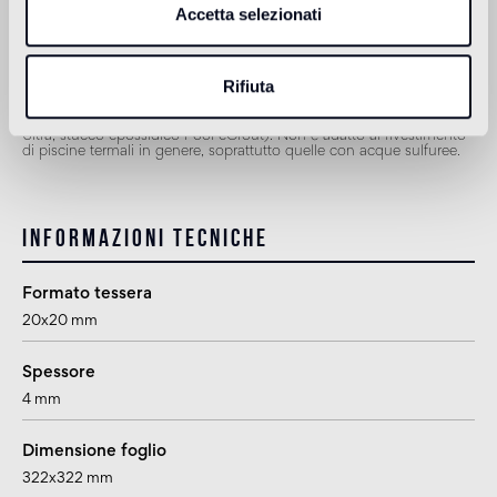
Accetta selezionati
Doccia
adatto
Rifiuta
1
per la posa in esterno, in piscina e ambienti umidi (bagno turco)
utilizzare Pool Installation System (colla cementizia Ad Hoc, lattice
Ultra, stucco epossidico Pool eGrout). Non è adatto al rivestimento
di piscine termali in genere, soprattutto quelle con acque sulfuree.
Informazioni tecniche
Formato tessera
20x20 mm
Spessore
4 mm
Dimensione foglio
322x322 mm