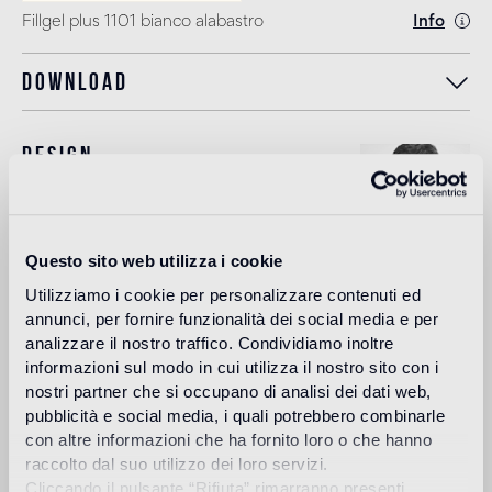
Fillgel plus 1101 bianco alabastro
Info
Download
Design
marco braga
Questo sito web utilizza i cookie
Dopo varie esperienze in ambito architettonico e del
Utilizziamo i cookie per personalizzare contenuti ed
design industriale, Marco Braga apre il suo studio di art
annunci, per fornire funzionalità dei social media e per
direction e design a Milano nel 1999 e inizia a collaborare
analizzare il nostro traffico. Condividiamo inoltre
con i marchi del mondo della moda e del design. Nel 2010
informazioni sul modo in cui utilizza il nostro sito con i
fonda con Giuliano Federico il duo creativo
nostri partner che si occupano di analisi dei dati web,
“Braga+Federico” finalizzato all’esplorazione di nuove
opportunità e forme di comunicazione per il settore
pubblicità e social media, i quali potrebbero combinarle
fashion.
con altre informazioni che ha fornito loro o che hanno
raccolto dal suo utilizzo dei loro servizi.
Leggi di più
Cliccando il pulsante “Rifiuta” rimarranno presenti