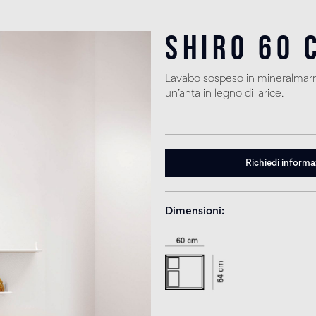
Shiro 60 
Lavabo sospeso in mineralmarm
un’anta in legno di larice.
Richiedi informa
Dimensioni