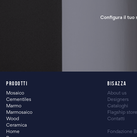
Configura il tuo 
PRODOTTI
BISAZZA
Mosaico
About us
Cementiles
Designers
Marmo
Cataloghi
Marmosaico
Flagship stor
Wood
Contatti
Ceramica
Home
Fondazione B