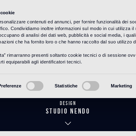
 cookie
rsonalizzare contenuti ed annunci, per fornire funzionalità dei so
ffico. Condividiamo inoltre informazioni sul modo in cui utilizza il 
HOME
PRODOTTI
BAGNO
THE NENDO COLLECTION
 occupano di analisi dei dati web, pubblicità e social media, i qual
azioni che ha fornito loro o che hanno raccolto dal suo utilizzo d
uta” rimarranno presenti soltanto cookie tecnici o di sessione ov
hiro 60 Cabin
ti equiparabili agli identificatori tecnici.
Preferenze
Statistiche
Marketing
Design
studio nendo