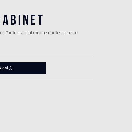
Cabinet
o® integrato al mobile contenitore ad
zioni