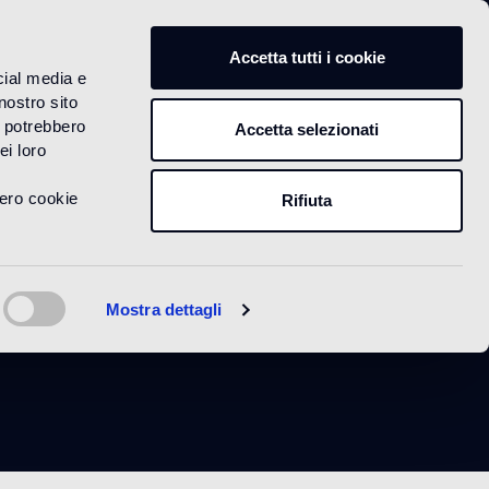
IT
Accetta tutti i cookie
cial media e
nostro sito
i potrebbero
Accetta selezionati
ei loro
vero cookie
Rifiuta
et
Mostra dettagli