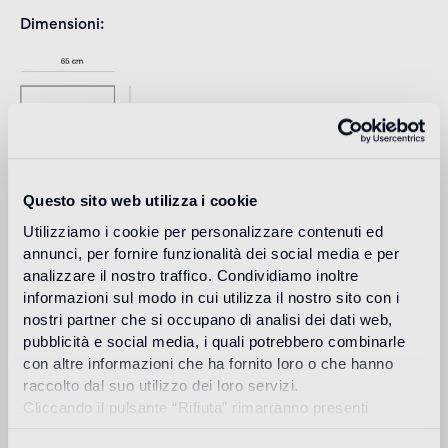
Dimensioni
Questo sito web utilizza i cookie
Utilizziamo i cookie per personalizzare contenuti ed
annunci, per fornire funzionalità dei social media e per
analizzare il nostro traffico. Condividiamo inoltre
informazioni sul modo in cui utilizza il nostro sito con i
Download
nostri partner che si occupano di analisi dei dati web,
pubblicità e social media, i quali potrebbero combinarle
con altre informazioni che ha fornito loro o che hanno
Design
raccolto dal suo utilizzo dei loro servizi.
india mahdavi
Cliccando il pulsante “Rifiuta” rimarranno presenti
soltanto cookie tecnici o di sessione ovvero cookie