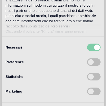
analizzare il nostro traffico. Condividiamo inoltre
Richiedi informazioni
informazioni sul modo in cui utilizza il nostro sito con i
nostri partner che si occupano di analisi dei dati web,
pubblicità e social media, i quali potrebbero combinarle
Colori
con altre informazioni che ha fornito loro o che hanno
VTC 10.02
SM 10.77
raccolto dal suo utilizzo dei loro servizi.
Cliccando il pulsante “Rifiuta” rimarranno presenti
soltanto cookie tecnici o di sessione ovvero cookie
VTC 10.09
SM 10.25
analitici di prime e terze parti equiparabili agli identificatori
Selezione
tecnici.
Necessari
del
VTC 10.30
VTC 10.55
consenso
SM 10.35
VTC 10.33
Preferenze
Statistiche
Download
Marketing
Design
vincent darré