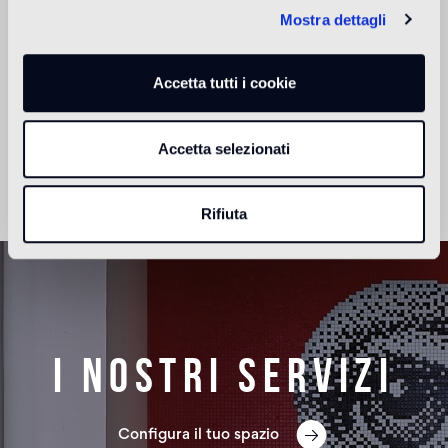
Mostra dettagli
Noto per le sue creazioni barocche, piene di fantasia, che
Accetta tutti i cookie
sfiorano il surrealismo, Vincent Darré è un personaggio a
sé nel mondo della decorazione.
Leggi di più
Accetta selezionati
Rifiuta
I nostri servizi
Configura il tuo spazio