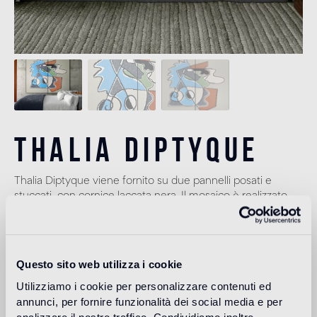
Thalia Diptyque
Thalia Diptyque viene fornito su due pannelli posati e
stuccati, con cornice laccata nera. Il mosaico è realizzato
con tessere 10x10 mm, in tecnica digitale. Dimensioni:
122x207(h) cm a pannello, totale 244x207(h) cm. Peso:
50 kg a pannello, totale 100 kg.
Questo sito web utilizza i cookie
Utilizziamo i cookie per personalizzare contenuti ed
annunci, per fornire funzionalità dei social media e per