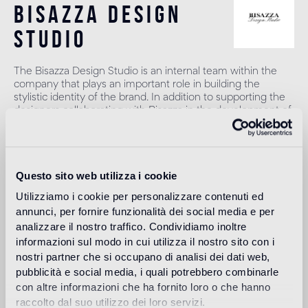
bisazza design
studio
The Bisazza Design Studio is an internal team within the
company that plays an important role in building the
stylistic identity of the brand. In addition to supporting the
designers collaborating with Bisazza in the development of
new collections, it contributes to expanding the company's
product range with original decorative proposals.
Weiter lesen
Questo sito web utilizza i cookie
Utilizziamo i cookie per personalizzare contenuti ed
annunci, per fornire funzionalità dei social media e per
Anwendungsbereich
analizzare il nostro traffico. Condividiamo inoltre
informazioni sul modo in cui utilizza il nostro sito con i
Boden in Innenräumen
nostri partner che si occupano di analisi dei dati web,
1
alto traffico in ambienti residenziali: medio traffico in ambienti
pubblicità e social media, i quali potrebbero combinarle
commerciali
con altre informazioni che ha fornito loro o che hanno
raccolto dal suo utilizzo dei loro servizi.
Boden in Außenbereichen