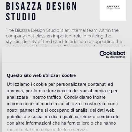
bisazza design
studio
The Bisazza Design Studio is an internal team within the
company that plays an important role in building the
stylistic identity of the brand. In addition to supporting the
designers collaborating with Bisazza in the development of
new collections, it contributes to expanding the company's
product range with original decorative proposals.
Weiter lesen
Questo sito web utilizza i cookie
Utilizziamo i cookie per personalizzare contenuti ed
annunci, per fornire funzionalità dei social media e per
Anwendungsbereich
analizzare il nostro traffico. Condividiamo inoltre
informazioni sul modo in cui utilizza il nostro sito con i
Boden in Innenräumen
nostri partner che si occupano di analisi dei dati web,
1
alto traffico in ambienti residenziali: medio traffico in ambienti
pubblicità e social media, i quali potrebbero combinarle
commerciali
con altre informazioni che ha fornito loro o che hanno
raccolto dal suo utilizzo dei loro servizi.
Boden in Außenbereichen