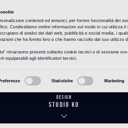
 cookie
rsonalizzare contenuti ed annunci, per fornire funzionalità dei so
ffico. Condividiamo inoltre informazioni sul modo in cui utilizza il 
HOME
PRODUKTE
MARMO
COLLEZIONE STUDIO KO
 occupano di analisi dei dati web, pubblicità e social media, i qual
azioni che ha fornito loro o che hanno raccolto dal suo utilizzo d
uta” rimarranno presenti soltanto cookie tecnici o di sessione ov
o 3 monocrom
ti equiparabili agli identificatori tecnici.
Preferenze
Statistiche
Marketing
Design
studio KO