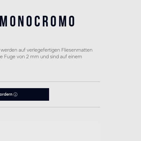
 monocromo
 werden auf verlegefertigen Fliesenmatten
ine Fuge von 2 mm und sind auf einem
fordern