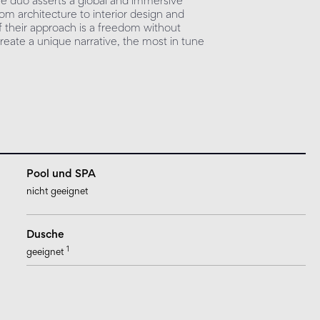
 the duo asserts a global and immersive
rom architecture to interior design and
of their approach is a freedom without
eate a unique narrative, the most in tune
Pool und SPA
nicht geeignet
Dusche
1
geeignet