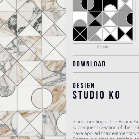
Download
Design
studio KO
Since meeting at the Beaux-Art
subsequent creation of their st
have applied their elementary as