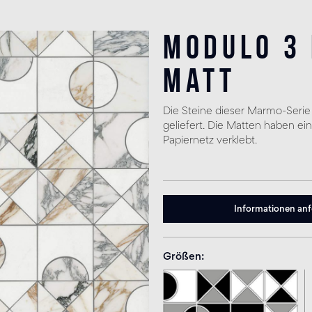
Modulo 3
matt
Die Steine dieser Marmo-Serie
geliefert. Die Matten haben e
Papiernetz verklebt.
Informationen an
Größen