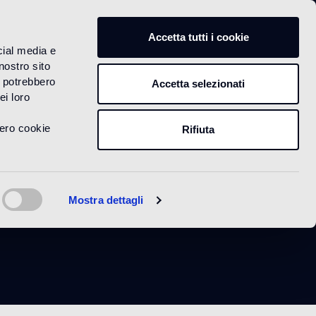
IT
Accetta tutti i cookie
cial media e
nostro sito
i potrebbero
Accetta selezionati
ei loro
vero cookie
Rifiuta
o matt
Mostra dettagli