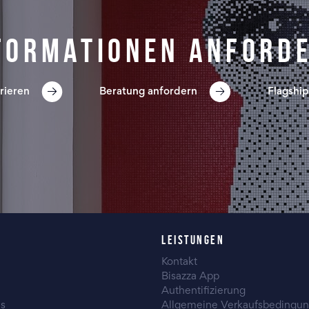
formationen anford
rieren
Beratung anfordern
Flagship
LEISTUNGEN
Kontakt
Bisazza App
Authentifizierung
es
Allgemeine Verkaufsbedingu