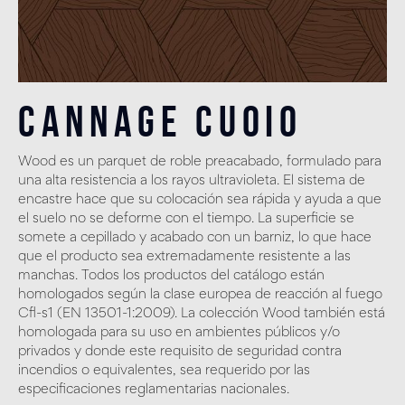
Cannage Cuoio
Wood es un parquet de roble preacabado, formulado para
una alta resistencia a los rayos ultravioleta. El sistema de
encastre hace que su colocación sea rápida y ayuda a que
el suelo no se deforme con el tiempo. La superficie se
somete a cepillado y acabado con un barniz, lo que hace
que el producto sea extremadamente resistente a las
manchas. Todos los productos del catálogo están
homologados según la clase europea de reacción al fuego
Cfl-s1 (EN 13501-1:2009). La colección Wood también está
homologada para su uso en ambientes públicos y/o
privados y donde este requisito de seguridad contra
incendios o equivalentes, sea requerido por las
especificaciones reglamentarias nacionales.