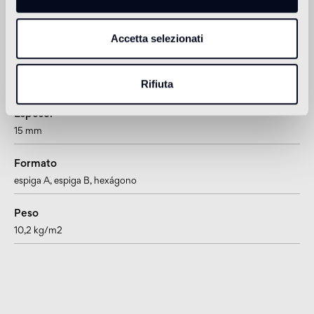
1
adatto anche per pavimenti radianti
Accetta selezionati
Información sobre el producto
Rifiuta
Espesor
15 mm
Formato
espiga A
, espiga B
, hexágono
Peso
10,2 kg/m2