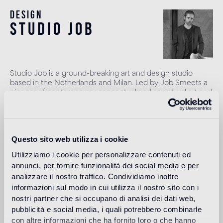
Design
studio job
Studio Job is a ground-breaking art and design studio
based in the Netherlands and Milan. Led by Job Smeets a
pioneer of contemporary conceptual and sculptural art and
design, he founded Studio Job in 1998 in the renaissance
spirit, combining traditional and modern techniques to
produce once-in-a-lifetime objects. Smeets leads a team
of highly talented craftspeople to produce art pieces,
Questo sito web utilizza i cookie
projects and works in their atelier in the Netherlands. The
studio works across art, interiors and design with a vast
Utilizziamo i cookie per personalizzare contenuti ed
range of high profile clients, galleries and brands.
annunci, per fornire funzionalità dei social media e per
Más información
analizzare il nostro traffico. Condividiamo inoltre
informazioni sul modo in cui utilizza il nostro sito con i
nostri partner che si occupano di analisi dei dati web,
pubblicità e social media, i quali potrebbero combinarle
Uso previsto
con altre informazioni che ha fornito loro o che hanno