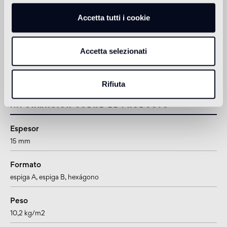
non adatto
Accetta tutti i cookie
Ducha
non adatto
Accetta selezionati
1
adatto anche per pavimenti radianti
Rifiuta
Información sobre el producto
Espesor
15 mm
Formato
espiga A
, espiga B
, hexágono
Peso
10,2 kg/m2