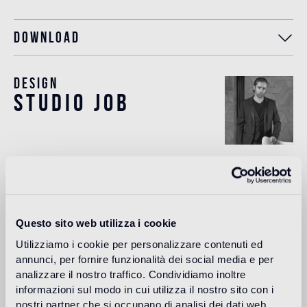
Download
Design
studio job
Studio Job is a ground-breaking art and design studio
based in the Netherlands and Milan. Led by Job Smeets a
pioneer of contemporary conceptual and sculptural art and
design, he founded Studio Job in 1998 in the renaissance
spirit, combining traditional and modern techniques to
Questo sito web utilizza i cookie
produce once-in-a-lifetime objects. Smeets leads a team
of highly talented craftspeople to produce art pieces,
Utilizziamo i cookie per personalizzare contenuti ed
projects and works in their atelier in the Netherlands. The
annunci, per fornire funzionalità dei social media e per
studio works across art, interiors and design with a vast
analizzare il nostro traffico. Condividiamo inoltre
range of high profile clients, galleries and brands.
informazioni sul modo in cui utilizza il nostro sito con i
nostri partner che si occupano di analisi dei dati web,
Más información