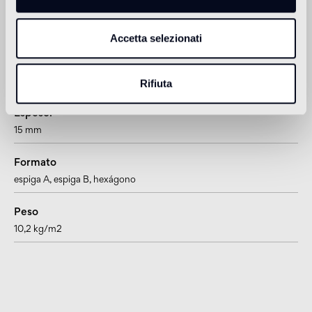
1
adatto anche per pavimenti radianti
Accetta selezionati
Información sobre el producto
Rifiuta
Espesor
15 mm
Formato
espiga A
, espiga B
, hexágono
Peso
10,2 kg/m2