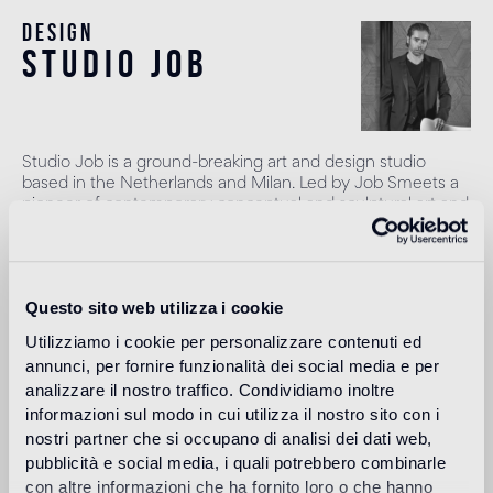
Design
studio job
Studio Job is a ground-breaking art and design studio
based in the Netherlands and Milan. Led by Job Smeets a
pioneer of contemporary conceptual and sculptural art and
design, he founded Studio Job in 1998 in the renaissance
spirit, combining traditional and modern techniques to
produce once-in-a-lifetime objects. Smeets leads a team
of highly talented craftspeople to produce art pieces,
Questo sito web utilizza i cookie
projects and works in their atelier in the Netherlands. The
studio works across art, interiors and design with a vast
Utilizziamo i cookie per personalizzare contenuti ed
range of high profile clients, galleries and brands.
annunci, per fornire funzionalità dei social media e per
Más información
analizzare il nostro traffico. Condividiamo inoltre
informazioni sul modo in cui utilizza il nostro sito con i
nostri partner che si occupano di analisi dei dati web,
pubblicità e social media, i quali potrebbero combinarle
Uso previsto
con altre informazioni che ha fornito loro o che hanno