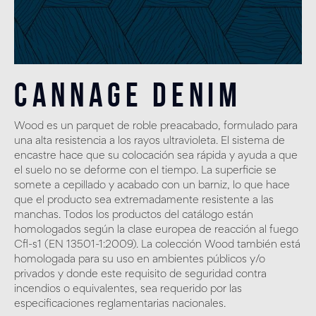
Cannage Denim
Wood es un parquet de roble preacabado, formulado para
una alta resistencia a los rayos ultravioleta. El sistema de
encastre hace que su colocación sea rápida y ayuda a que
el suelo no se deforme con el tiempo. La superficie se
somete a cepillado y acabado con un barniz, lo que hace
que el producto sea extremadamente resistente a las
manchas. Todos los productos del catálogo están
homologados según la clase europea de reacción al fuego
Cfl-s1 (EN 13501-1:2009). La colección Wood también está
homologada para su uso en ambientes públicos y/o
privados y donde este requisito de seguridad contra
incendios o equivalentes, sea requerido por las
especificaciones reglamentarias nacionales.