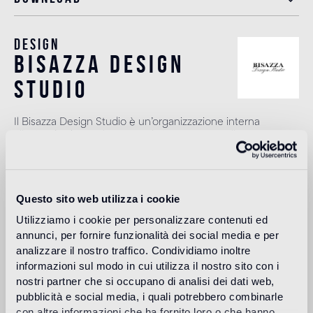
Design
bisazza design
studio
Il Bisazza Design Studio è un’organizzazione interna
all’azienda che svolge un ruolo importante nella
costruzione dell’identità stilistica del marchio. Oltre ad
affiancare i designer nello sviluppo delle nuove collezioni,
contribuisce ad ampliare l'offerta con proposte decorative
originali.
Questo sito web utilizza i cookie
Leggi di più
Utilizziamo i cookie per personalizzare contenuti ed
annunci, per fornire funzionalità dei social media e per
analizzare il nostro traffico. Condividiamo inoltre
Destinazione d'uso
informazioni sul modo in cui utilizza il nostro sito con i
nostri partner che si occupano di analisi dei dati web,
pubblicità e social media, i quali potrebbero combinarle
Pavimento interno
con altre informazioni che ha fornito loro o che hanno