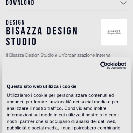
Download
Design
bisazza design
studio
Il Bisazza Design Studio è un’organizzazione interna
all’azienda che svolge un ruolo importante nella
costruzione dell’identità stilistica del marchio. Oltre ad
affiancare i designer nello sviluppo delle nuove collezioni,
contribuisce ad ampliare l'offerta con proposte decorative
originali.
Questo sito web utilizza i cookie
Leggi di più
Utilizziamo i cookie per personalizzare contenuti ed
annunci, per fornire funzionalità dei social media e per
analizzare il nostro traffico. Condividiamo inoltre
informazioni sul modo in cui utilizza il nostro sito con i
Destinazione d'uso
nostri partner che si occupano di analisi dei dati web,
pubblicità e social media, i quali potrebbero combinarle
Pavimento interno