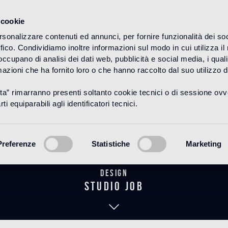
 cookie
rsonalizzare contenuti ed annunci, per fornire funzionalità dei so
ffico. Condividiamo inoltre informazioni sul modo in cui utilizza il 
HOME
PRODOTTI
WOOD
DECORI
 occupano di analisi dei dati web, pubblicità e social media, i qual
azioni che ha fornito loro o che hanno raccolto dal suo utilizzo d
uta” rimarranno presenti soltanto cookie tecnici o di sessione ov
w Escalier Bl
ti equiparabili agli identificatori tecnici.
Preferenze
Statistiche
Marketing
Design
studio job