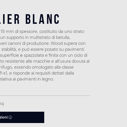
lier Blanc
 15 mm di spessore, costituito da uno strato
un supporto in multistrato di betulla,
everi canoni di produzione. Wood supera con
e di stabilità, e può essere posato su pavimenti
uperficie è spazzolata e finita con un ciclo di
to resistente alle macchie e all’usura dovuta al
nifugo, essendo omologato alla classe
s1, e risponde ai requisiti dettati dalla
lativa ai pavimenti in legno.
mq
zioni