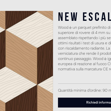
New Esca
Wood è un parquet prefinito di
superiore di rovere di 4 mm su 
assemblato rispettando i più s
ottimi risultati i test di usura 
con riscaldamento radiante. La s
verniciatura che rende il prodot
continuo passaggio. Wood è ig
europea di reazione al fuoco Cfl-
normativa sulla marcatura CE re
Quantità minima d’ordine: 90 
Richiedi informa