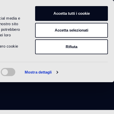
IT
Accetta tutti i cookie
cial media e
nostro sito
i potrebbero
Accetta selezionati
ei loro
vero cookie
Rifiuta
anc
Mostra dettagli