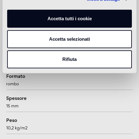
Doccia
Accetta tutti i cookie
non adatto
1
adatto anche per pavimenti radianti
Accetta selezionati
Rifiuta
Informazioni tecniche
Formato
rombo
Spessore
15 mm
Peso
10,2 kg/m2