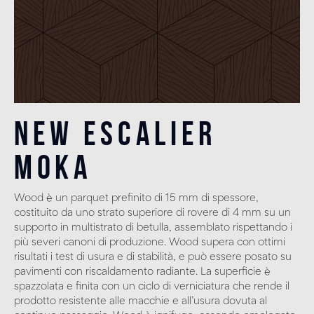
New Escalier
Moka
Wood è un parquet prefinito di 15 mm di spessore,
costituito da uno strato superiore di rovere di 4 mm su un
supporto in multistrato di betulla, assemblato rispettando i
più severi canoni di produzione. Wood supera con ottimi
risultati i test di usura e di stabilità, e può essere posato su
pavimenti con riscaldamento radiante. La superficie è
spazzolata e finita con un ciclo di verniciatura che rende il
prodotto resistente alle macchie e all’usura dovuta al