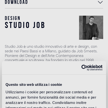
Download
Design
studio job
Studio Job è uno studio innovativo di arte e design, con
sede nei Paesi Bassi e a Milano, guidato da Job Smeets.
Pioniere del Design e dell'Arte Contemporanea
concettuale e scultorea, ha fondato lo studio nel 1998
spinto e animato da uno spirito rinascimentale, che lo ha
portato negli anni a realizzare diversi pezzi unici, nati
dall’utilizzo congiunto di tecniche tradizionali e moderne.
Smeets guida un team altamente qualificato di artigiani, i
quali producono opere d'arte, progetti e prodotti nei loro
Questo sito web utilizza i cookie
atelier nei Paesi Bassi. Lo studio è operativo nell’ambito
Utilizziamo i cookie per personalizzare contenuti ed
dell'arte, degli interni e del design per numerosi clienti,
annunci, per fornire funzionalità dei social media e per
gallerie e marchi di alto profilo.
analizzare il nostro traffico. Condividiamo inoltre
Leggi di più
informazioni sul modo in cui utilizza il nostro sito con i