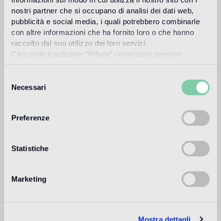
nostri partner che si occupano di analisi dei dati web,
pubblicità e social media, i quali potrebbero combinarle
Destinazione d'uso
con altre informazioni che ha fornito loro o che hanno
raccolto dal suo utilizzo dei loro servizi.
Cliccando il pulsante “Rifiuta” rimarranno presenti
Pavimento interno
soltanto cookie tecnici o di sessione ovvero cookie
1
alto traffico in ambienti residenziali: medio traffico in ambienti
analitici di prime e terze parti equiparabili agli identificatori
Selezione
commerciali
tecnici.
Necessari
del
Pavimento esterno
consenso
non adatto
Preferenze
Piscina e SPA
Statistiche
non adatto
Rivestimento interno
Marketing
adatto
Rivestimento esterno
non adatto
Mostra dettagli