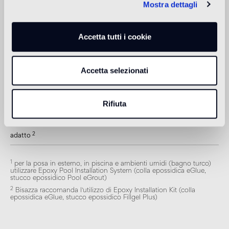
Mostra dettagli
Piscina e SPA
1
adatto
Accetta tutti i cookie
Rivestimento interno
2
adatto
Accetta selezionati
Rivestimento esterno
1
adatto
Rifiuta
Doccia
2
adatto
1
per la posa in esterno, in piscina e ambienti umidi (bagno turco)
utilizzare Epoxy Pool Installation System (colla epossidica eGlue,
stucco epossidico Pool eGrout)
2
Bisazza raccomanda l'utilizzo di Epoxy Installation Kit (colla
epossidica eGlue, stucco epossidico Fillgel Plus)