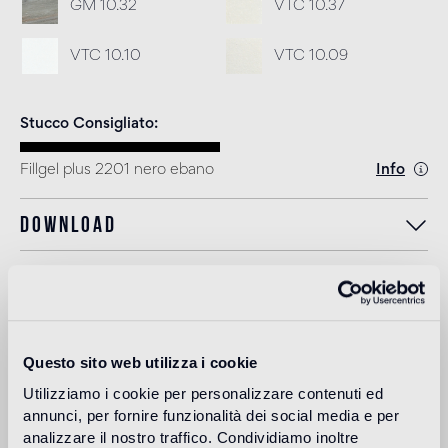
GM 10.32
VTC 10.37
VTC 10.10
VTC 10.09
Stucco Consigliato
Fillgel plus 2201 nero ebano
Info
Download
Design
tord boontje
Questo sito web utilizza i cookie
Utilizziamo i cookie per personalizzare contenuti ed
Tord Boontje nasce in Olanda nel 1968. Completata la
annunci, per fornire funzionalità dei social media e per
formazione accademica presso la Eindhoven Design
analizzare il nostro traffico. Condividiamo inoltre