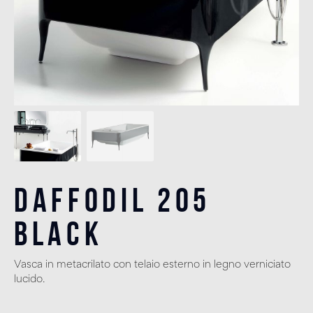
Daffodil 205
Black
Vasca in metacrilato con telaio esterno in legno verniciato
lucido.