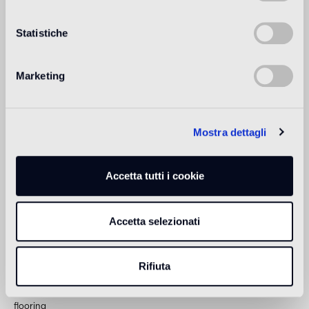
Revêtement intérieur
2
approprié
Statistiche
Revêtement extérieur
1
approprié
Marketing
Douche
2
approprié
Mostra dettagli
1
pour la pose en extérieur, en piscine et dans les milieux humides
(hammam), utiliser Epoxy Pool Installation System (adhésif époxy
Accetta tutti i cookie
eGlue, joint époxy Pool eGrout)
2
Bisazza préconise l'utilisation de Epoxy Installation Kit (adhésif
époxy eGlue, joint époxy Fillgel Plus)
Accetta selezionati
Informations sur le produit
Rifiuta
Collection Mosaïque
flooring