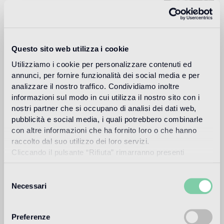
Carlo Dal Bianco, architecte et designer, ouvre son studio à
Vicenza en 1993 et s'occupe de restauration monumentale
de palais et de bâtiments historiques.
Questo sito web utilizza i cookie
Lire plus
Utilizziamo i cookie per personalizzare contenuti ed
annunci, per fornire funzionalità dei social media e per
analizzare il nostro traffico. Condividiamo inoltre
Utilisation prévue
informazioni sul modo in cui utilizza il nostro sito con i
nostri partner che si occupano di analisi dei dati web,
pubblicità e social media, i quali potrebbero combinarle
Sol intérieur
con altre informazioni che ha fornito loro o che hanno
2
sol à trafic piétonnier intense
raccolto dal suo utilizzo dei loro servizi.
Cliccando il pulsante “Rifiuta” rimarranno presenti
Sol extérieur
soltanto cookie tecnici o di sessione ovvero cookie
1
approprié
analitici di prime e terze parti equiparabili agli identificatori
Selezione
tecnici.
Necessari
del
Piscine et SPA
consenso
1
approprié
Preferenze