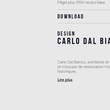
Fillgel plus 1104 neutro base
Download
Design
carlo dal bi
Carlo Dal Bianco, architecte e
et s'occupe de restauration m
historiques.
Lire plus