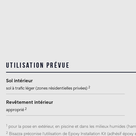
Utilisation prévue
Sol intérieur
2
sol à trafic léger (zones résidentielles privées)
Revêtement intérieur
2
approprié
1
pour la pose en extérieur, en piscine et dans les milieux humides (ham
2
Bisazza préconise l'utilisation de Epoxy Installation Kit (adhésif époxy e