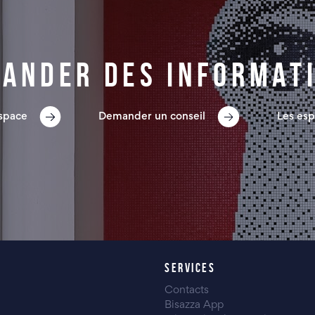
ander des informat
espace
Demander un conseil
Les esp
SERVICES
Contacts
Bisazza App