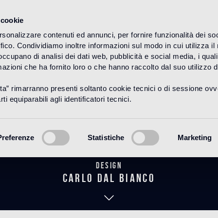
 cookie
rsonalizzare contenuti ed annunci, per fornire funzionalità dei so
ffico. Condividiamo inoltre informazioni sul modo in cui utilizza il 
HOME
PRODUITS
MOSAICO
DÉCORS
 occupano di analisi dei dati web, pubblicità e social media, i qual
azioni che ha fornito loro o che hanno raccolto dal suo utilizzo d
uta” rimarranno presenti soltanto cookie tecnici o di sessione ov
Chateau
ti equiparabili agli identificatori tecnici.
Preferenze
Statistiche
Marketing
Design
carlo dal bianco