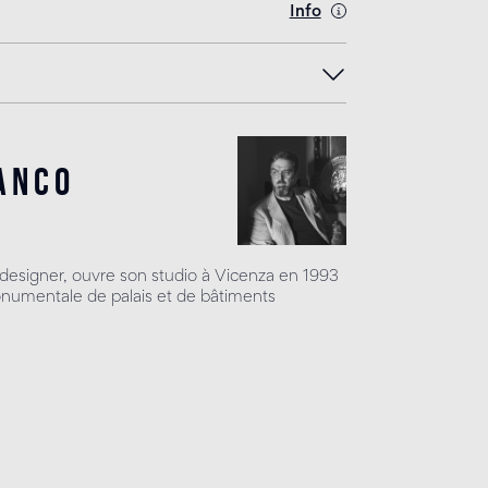
Info
anco
t designer, ouvre son studio à Vicenza en 1993
onumentale de palais et de bâtiments