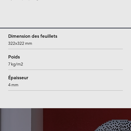
Dimension des feuillets
322x322 mm
Poids
7 kg/m2
Épaisseur
4 mm