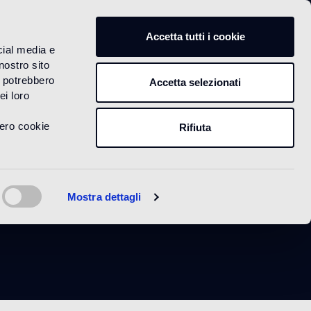
IT
Accetta tutti i cookie
cial media e
nostro sito
i potrebbero
Accetta selezionati
ei loro
vero cookie
Rifiuta
Mostra dettagli