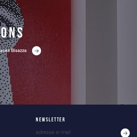
ions
aces Bisazza
NEWSLETTER