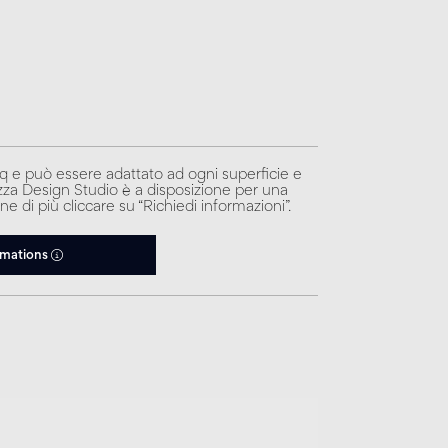
q e può essere adattato ad ogni superficie e
sazza Design Studio è a disposizione per una
e di più cliccare su “Richiedi informazioni”.
rmations