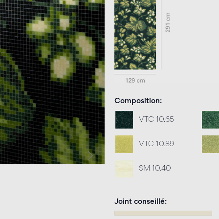
Composition
VTC 10.65
VTC 10.89
SM 10.40
Joint conseillé