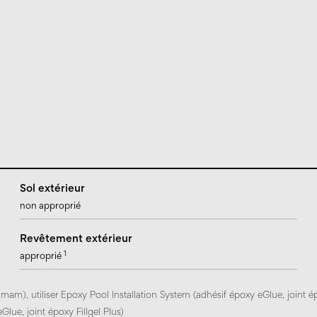
Sol extérieur
non approprié
Revêtement extérieur
1
approprié
mam), utiliser Epoxy Pool Installation System (adhésif époxy eGlue, joint 
Glue, joint époxy Fillgel Plus)