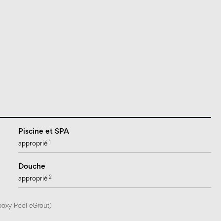
Piscine et SPA
1
approprié
Douche
2
approprié
époxy Pool eGrout)