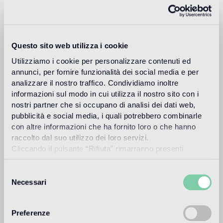
Carlo Dal Bianco, architecte et designer, ouvre son studio à
Vicenza en 1993 et s'occupe de restauration monumentale
de palais et de bâtiments historiques.
Questo sito web utilizza i cookie
Lire plus
Utilizziamo i cookie per personalizzare contenuti ed
annunci, per fornire funzionalità dei social media e per
analizzare il nostro traffico. Condividiamo inoltre
Utilisation prévue
informazioni sul modo in cui utilizza il nostro sito con i
nostri partner che si occupano di analisi dei dati web,
pubblicità e social media, i quali potrebbero combinarle
Sol intérieur
con altre informazioni che ha fornito loro o che hanno
sol à trafic léger (zones résidentielles privées)
raccolto dal suo utilizzo dei loro servizi.
Cliccando il pulsante “Rifiuta” rimarranno presenti
Sol extérieur
soltanto cookie tecnici o di sessione ovvero cookie
non approprié
analitici di prime e terze parti equiparabili agli identificatori
Selezione
tecnici.
Necessari
del
Piscine et SPA
consenso
1
approprié
Preferenze