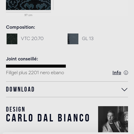
Composition
VTC 20.70
GL 13
Joint conseillé
Fillgel plus 2201 nero ebano
Info
Download
Design
carlo dal bianco