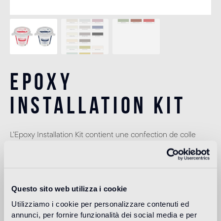
Epoxy
Installation Kit
L’Epoxy Installation Kit contient une confection de colle
eGlue de 3,240 kg et une de pâte de remplissage FILLGEL
PLUS UVR de 3kg. La quantité est nécessaire pour poser et
effectuer le jointoiement de 2 mètres carrés de mosaïque
20x20 mm e 10x10 mm.
Questo sito web utilizza i cookie
eGlue (3,24 kg)
Utilizziamo i cookie per personalizzare contenuti ed
annunci, per fornire funzionalità dei social media e per