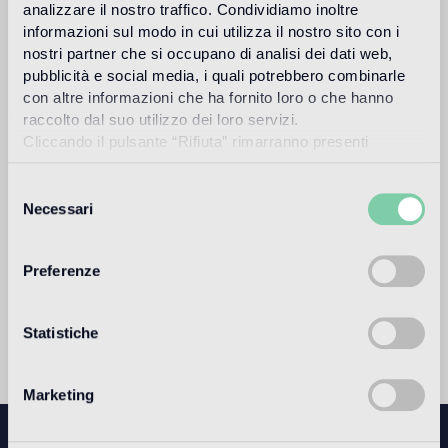
Colle époxy thixotrope, haute performance, spécifique
analizzare il nostro traffico. Condividiamo inoltre
pour l’application de la mosaïque en pâte de verre Bisazza.
informazioni sul modo in cui utilizza il nostro sito con i
nostri partner che si occupano di analisi dei dati web,
Fillgel Plus (3 kg)
pubblicità e social media, i quali potrebbero combinarle
con altre informazioni che ha fornito loro o che hanno
Mortier coloré époxy pour joints de mosaïque Bisazza.
raccolto dal suo utilizzo dei loro servizi.
Cliccando il pulsante “Rifiuta” rimarranno presenti
soltanto cookie tecnici o di sessione ovvero cookie
analitici di prime e terze parti equiparabili agli identificatori
Selezione
tecnici.
Necessari
del
Demander des informations
consenso
Preferenze
Download
Statistiche
Marketing