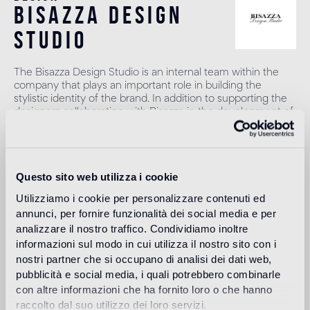
bisazza design
studio
The Bisazza Design Studio is an internal team within the
company that plays an important role in building the
stylistic identity of the brand. In addition to supporting the
designers collaborating with Bisazza in the development of
new collections, it contributes to expanding the company's
product range with original decorative proposals.
Lire plus
Questo sito web utilizza i cookie
Utilizziamo i cookie per personalizzare contenuti ed
annunci, per fornire funzionalità dei social media e per
Utilisation prévue
analizzare il nostro traffico. Condividiamo inoltre
informazioni sul modo in cui utilizza il nostro sito con i
Sol intérieur
nostri partner che si occupano di analisi dei dati web,
1
alto traffico in ambienti residenziali: medio traffico in ambienti
pubblicità e social media, i quali potrebbero combinarle
commerciali
con altre informazioni che ha fornito loro o che hanno
raccolto dal suo utilizzo dei loro servizi.
Sol extérieur