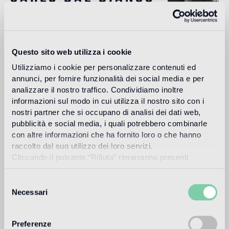
Carlo Dal Bianco, architecte et designer, ouvre son studio à
Questo sito web utilizza i cookie
Vicenza en 1993 et s'occupe de restauration monumentale
de palais et de bâtiments historiques.
Utilizziamo i cookie per personalizzare contenuti ed
annunci, per fornire funzionalità dei social media e per
Lire plus
analizzare il nostro traffico. Condividiamo inoltre
informazioni sul modo in cui utilizza il nostro sito con i
nostri partner che si occupano di analisi dei dati web,
Utilisation prévue
pubblicità e social media, i quali potrebbero combinarle
con altre informazioni che ha fornito loro o che hanno
Sol intérieur
raccolto dal suo utilizzo dei loro servizi.
Cliccando il pulsante “Rifiuta” rimarranno presenti
La version pour sol Oro Bis est recommandée.
soltanto cookie tecnici o di sessione ovvero cookie
analitici di prime e terze parti equiparabili agli identificatori
Selezione
Sol extérieur
tecnici.
Necessari
del
non approprié
consenso
Piscine et SPA
Preferenze
1